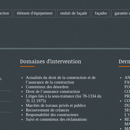
uction
élément d'équipement
enduit de façade
façades
garantie 
Domaines d’intervention
Dern
Actualités du droit de la construction et de
AN
s,
l’assurance de la construction
FA
Contentieux des désordres
FO
Droit de l’assurance construction
CO
Litiges liés à la sous-traitance (loi 78-1334 du
PR
31.12.1975)
CO
Marchés de travaux privés et publics
DU
Recouvrement de créances
SE
Responsabilité des constructeurs
L’
Suivi et contentieux des réclamations
RE
MA
MA