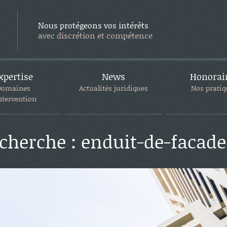
Nous protégeons vos intérêts
avec discrétion et compétence
xpertise
News
Honorai
Domaines
Actualités juridiques
Nos pratiq
ntervention
echerche : enduit-de-facade