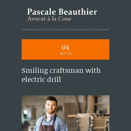
04
OCT '20
Smiling craftsman with
electric drill