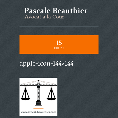
15
JUIL '19
apple-icon-144×144