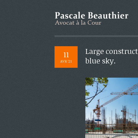
Large construct
11
blue sky.
AVR '21